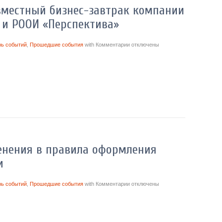
вместный бизнес-завтрак компании
a и РООИ «Перспектива»
рь событий
,
Прошедшие события
with
Комментарии
отключены
енения в правила оформления
и
рь событий
,
Прошедшие события
with
Комментарии
отключены